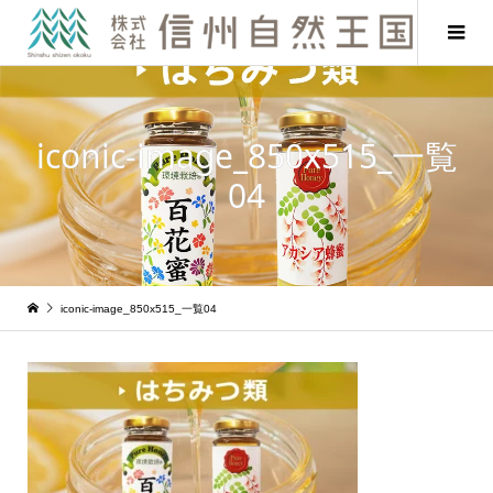
iconic-image_850x515_一覧
04
iconic-image_850x515_一覧04