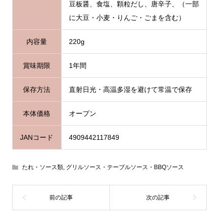
豆板醤、食塩、顆粒だし、唐辛子、（一部
に大豆・小麦・りんご・ごまを含む）
内容量
220g
賞味期限
1年間
保存方法
直射日光・高温多湿を避けて常温で保存
本体価格
オープン
JANコード
4909442117849
たれ・ソース類
,
グリルソース・テーブルソース・BBQソース