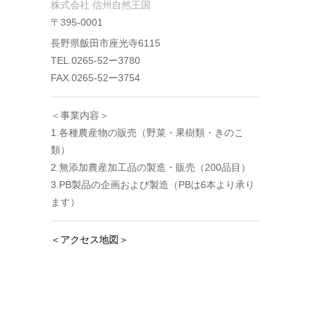
株式会社 信州自然王国
〒395-0001
長野県飯田市座光寺6115
TEL.0265-52ー3780
FAX.0265-52ー3754
＜事業内容＞
1.各種農産物の販売（野菜・果樹類・きのこ
類）
2.無添加農産加工品の製造・販売（200品目）
3.PB製品の企画および製造（PBは6本より承り
ます）
＜アクセス地図＞