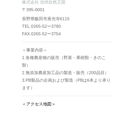
株式会社 信州自然王国
〒395-0001
長野県飯田市座光寺6115
TEL.0265-52ー3780
FAX.0265-52ー3754
＜事業内容＞
1.各種農産物の販売（野菜・果樹類・きのこ
類）
2.無添加農産加工品の製造・販売（200品目）
3.PB製品の企画および製造（PBは6本より承り
ます）
＜アクセス地図＞